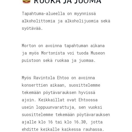
RUOKA JA JUOMA
Tapahtuma-alueella on myynnissä
alkoholittomia ja alkoholijuomia sekä
syötävää.
Morton on avoinna tapahtuman aikana
ja myös Mortonista voi tuoda Museon
puistoon sekä ruokaa ja juomaa.
Myös Ravintola Ehtoo on avoinna
konserttien aikaan, suosittelemme
tekemään pöytävarauksen hyvissä
ajoin. Keikkaillat ovat Ehtoossa
usein loppuunvarattuja, sen vuoksi
suosittelemme tekemään pöytävarauksen
ajalle klo 16 tai klo 16.30, jotta
ehditte keikalle kaikessa rauhassa.