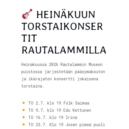
HEINÄKUUN
TORSTAIKONSER
TIT
Etusivu 2
RAUTALAMMILLA
Tapahtumat
Heinäkuussa 2026 Rautalammin Museon
puistossa järjestetään pääsymaksuton
Ravintolat
ja ikärajaton konsertti jokaisena
torstaina.
Museo
TO 2.7. klo 19 Folk Saimaa
TO 9.7. klo 19 Edu Kettunen
TO 16.7. klo 19 Irina
TO 23.7. Klo 19 Josen pimeä puoli