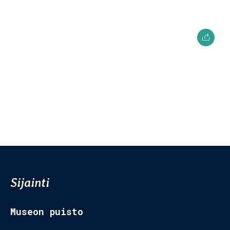
Museon Puisto
Kuopiontie 26,
77700 Rautalampi
Sijainti
Museon puisto