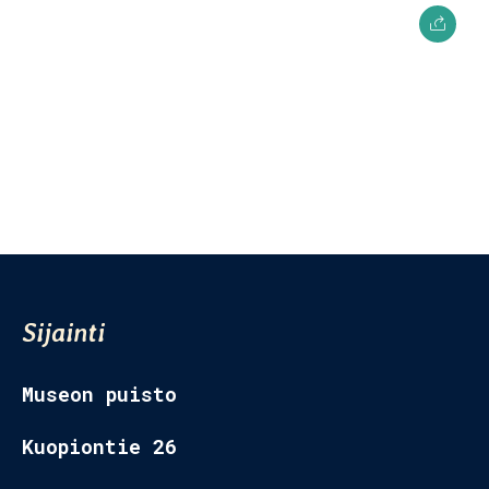
Museon Puisto
Kuopiontie 26,
77700 Rautalampi
Sijainti
Museon puisto
Kuopiontie 26