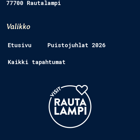
77700 Rautalampi
Etusivu 2
Valikko
Tapahtumat
Ravintolat
Etusivu
Puistojuhlat 2026
Museo
Kaikki tapahtumat