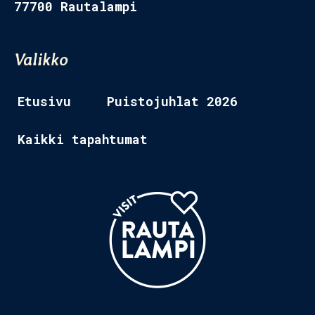
77700 Rautalampi
Etusivu 2
Valikko
Tapahtumat
Ravintolat
Etusivu
Puistojuhlat 2026
Museo
Kaikki tapahtumat