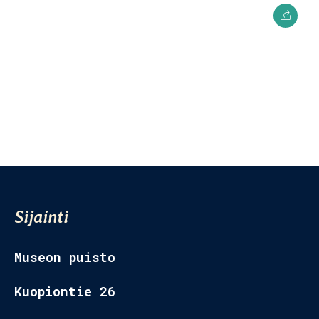
Museon Puisto
Kuopiontie 26,
77700 Rautalampi
Sijainti
Museon puisto
Kuopiontie 26