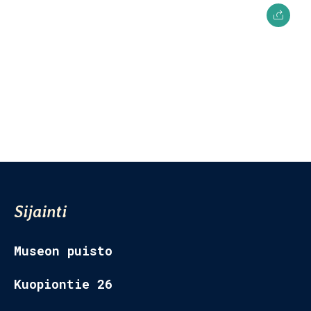
Museon Puisto
Kuopiontie 26,
77700 Rautalampi
Sijainti
Museon puisto
Kuopiontie 26