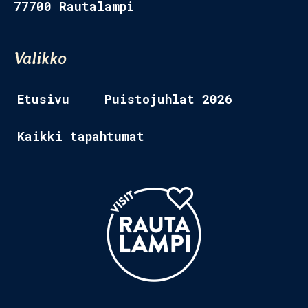
77700 Rautalampi
Etusivu 2
Valikko
Tapahtumat
Ravintolat
Etusivu
Puistojuhlat 2026
Museo
Kaikki tapahtumat