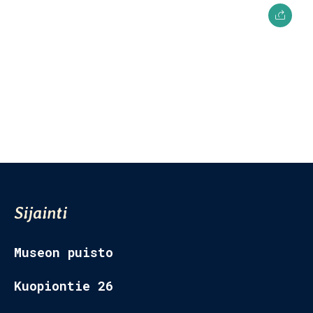
Museon Puisto
Kuopiontie 26,
77700 Rautalampi
Sijainti
Museon puisto
Kuopiontie 26