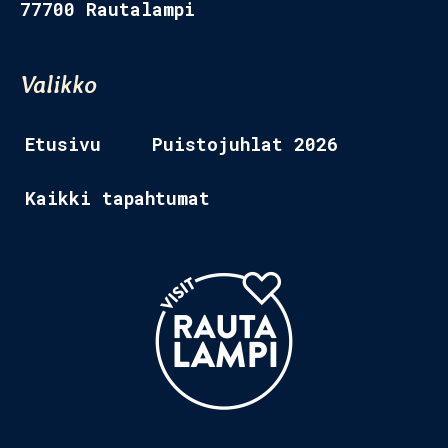
77700 Rautalampi
Etusivu 2
Valikko
Tapahtumat
Ravintolat
Etusivu
Puistojuhlat 2026
Museo
Kaikki tapahtumat