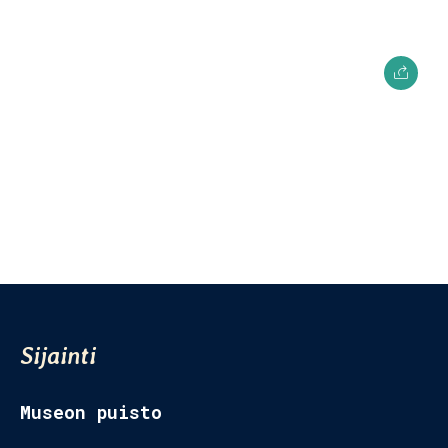
Museon Puisto
Kuopiontie 26,
77700 Rautalampi
Sijainti
Museon puisto